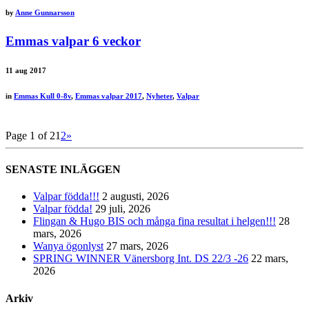
by
Anne Gunnarsson
Emmas valpar 6 veckor
11
aug 2017
in
Emmas Kull 0-8v
,
Emmas valpar 2017
,
Nyheter
,
Valpar
Page 1 of 2
1
2
»
SENASTE INLÄGGEN
Valpar födda!!!
2 augusti, 2026
Valpar födda!
29 juli, 2026
Flingan & Hugo BIS och många fina resultat i helgen!!!
28
mars, 2026
Wanya ögonlyst
27 mars, 2026
SPRING WINNER Vänersborg Int. DS 22/3 -26
22 mars,
2026
Arkiv