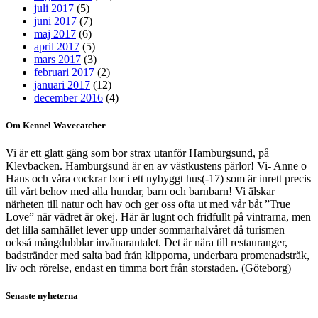
juli 2017
(5)
juni 2017
(7)
maj 2017
(6)
april 2017
(5)
mars 2017
(3)
februari 2017
(2)
januari 2017
(12)
december 2016
(4)
Om Kennel Wavecatcher
Vi är ett glatt gäng som bor strax utanför Hamburgsund, på
Klevbacken. Hamburgsund är en av västkustens pärlor! Vi- Anne o
Hans och våra cockrar bor i ett nybyggt hus(-17) som är inrett precis
till vårt behov med alla hundar, barn och barnbarn! Vi älskar
närheten till natur och hav och ger oss ofta ut med vår båt ”True
Love” när vädret är okej. Här är lugnt och fridfullt på vintrarna, men
det lilla samhället lever upp under sommarhalvåret då turismen
också mångdubblar invånarantalet. Det är nära till restauranger,
badstränder med salta bad från klipporna, underbara promenadstråk,
liv och rörelse, endast en timma bort från storstaden. (Göteborg)
Senaste nyheterna