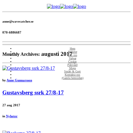
anne@wavecatcher.se
070-6886687
Hem
Nyheter
augusti 2017
Monthly Archives:
Om oss
Valpar
Cocker
Pälsvård
Mops
Smått & Gott
Kontakta oss
(Gamla hemsidan)
by
Anne Gunnarsson
Gustavsberg ssrk 27/8-17
27
aug 2017
in
Nyheter