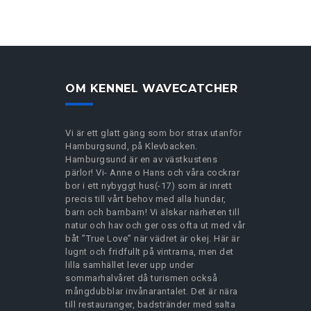
OM KENNEL WAVECATCHER
Vi är ett glatt gäng som bor strax utanför
Hamburgsund, på Klevbacken.
Hamburgsund är en av västkustens
pärlor! Vi- Anne o Hans och våra cockrar
bor i ett nybyggt hus(-17) som är inrett
precis till vårt behov med alla hundar,
barn och barnbarn! Vi älskar närheten till
natur och hav och ger oss ofta ut med vår
båt ”True Love” när vädret är okej. Här är
lugnt och fridfullt på vintrarna, men det
lilla samhället lever upp under
sommarhalvåret då turismen också
mångdubblar invånarantalet. Det är nära
till restauranger, badstränder med salta