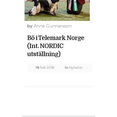
by
Anne Gunnarsson
Bö i Telemark Norge
(Int. NORDIC
utställning)
18
feb 2018
in
Nyheter