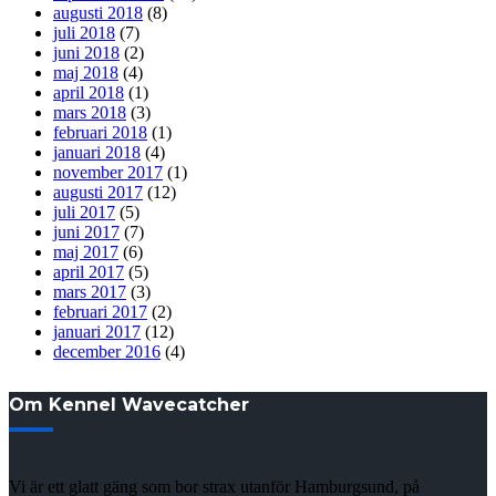
augusti 2018
(8)
juli 2018
(7)
juni 2018
(2)
maj 2018
(4)
april 2018
(1)
mars 2018
(3)
februari 2018
(1)
januari 2018
(4)
november 2017
(1)
augusti 2017
(12)
juli 2017
(5)
juni 2017
(7)
maj 2017
(6)
april 2017
(5)
mars 2017
(3)
februari 2017
(2)
januari 2017
(12)
december 2016
(4)
Om Kennel Wavecatcher
Vi är ett glatt gäng som bor strax utanför Hamburgsund, på