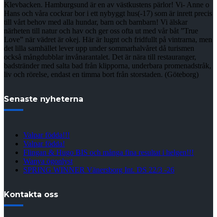
Klevbacken. Hamburgsund är en av västkustens pärlor! Vi- Anne o
Hans och våra cockrar bor i ett nybyggt hus(-17) som är inrett precis
till vårt behov med alla hundar, barn och barnbarn! Vi älskar
närheten till natur och hav och ger oss ofta ut med vår båt ”True
Love” när vädret är okej. Här är lugnt och fridfullt på vintrarna, men
det lilla samhället lever upp under sommarhalvåret då turismen
också mångdubblar invånarantalet. Det är nära till restauranger,
badstränder med salta bad från klipporna, underbara promenadstråk,
liv och rörelse, endast en timma bort från storstaden. (Göteborg)
Senaste nyheterna
Valpar födda!!!
Valpar födda!
Flingan & Hugo BIS och många fina resultat i helgen!!!
Wanya ögonlyst
SPRING WINNER Vänersborg Int. DS 22/3 -26
Kontakta oss