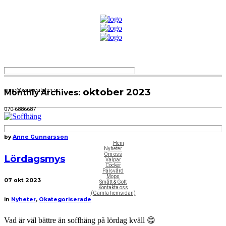
oktober 2023
anne@wavecatcher.se
Monthly Archives:
070-6886687
by
Anne Gunnarsson
Hem
Nyheter
Om oss
Lördagsmys
Valpar
Cocker
Pälsvård
Mops
07
okt 2023
Smått & Gott
Kontakta oss
(Gamla hemsidan)
in
Nyheter
,
Okategoriserade
Vad är väl bättre än soffhäng på lördag kväll 😋