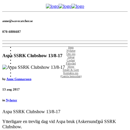
anne@wavecatcher.se
070-6886687
Hem
Nyheter
Om oss
Aspa SSRK Clubshow 13/8-17
Valpar
Cocker
Pälsvård
Mops
Smått & Gott
Kontakta oss
(Gamla hemsidan)
by
Anne Gunnarsson
13
aug 2017
in
Nyheter
Aspa SSRK Clubshow 13/8-17
Ytterligare en trevlig dag vid Aspa bruk (Askersund)på SSRK
Clubshow.