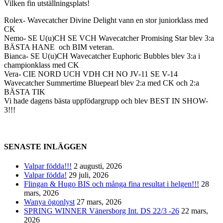
Vilken fin utställningsplats!
Rolex- Wavecatcher Divine Delight vann en stor juniorklass med
CK
Nemo- SE U(u)CH SE VCH Wavecatcher Promising Star blev 3:a
BÄSTA HANE och BIM veteran.
Bianca- SE U(u)CH Wavecatcher Euphoric Bubbles blev 3:a i
championklass med CK
Vera- CIE NORD UCH VDH CH NO JV-11 SE V-14
Wavecatcher Summertime Bluepearl blev 2:a med CK och 2:a
BÄSTA TIK
Vi hade dagens bästa uppfödargrupp och blev BEST IN SHOW-
3!!!
SENASTE INLÄGGEN
Valpar födda!!!
2 augusti, 2026
Valpar födda!
29 juli, 2026
Flingan & Hugo BIS och många fina resultat i helgen!!!
28
mars, 2026
Wanya ögonlyst
27 mars, 2026
SPRING WINNER Vänersborg Int. DS 22/3 -26
22 mars,
2026