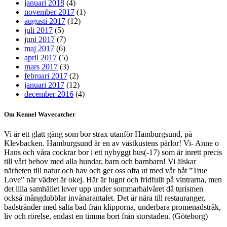
januari 2018
(4)
november 2017
(1)
augusti 2017
(12)
juli 2017
(5)
juni 2017
(7)
maj 2017
(6)
april 2017
(5)
mars 2017
(3)
februari 2017
(2)
januari 2017
(12)
december 2016
(4)
Om Kennel Wavecatcher
Vi är ett glatt gäng som bor strax utanför Hamburgsund, på
Klevbacken. Hamburgsund är en av västkustens pärlor! Vi- Anne o
Hans och våra cockrar bor i ett nybyggt hus(-17) som är inrett precis
till vårt behov med alla hundar, barn och barnbarn! Vi älskar
närheten till natur och hav och ger oss ofta ut med vår båt ”True
Love” när vädret är okej. Här är lugnt och fridfullt på vintrarna, men
det lilla samhället lever upp under sommarhalvåret då turismen
också mångdubblar invånarantalet. Det är nära till restauranger,
badstränder med salta bad från klipporna, underbara promenadstråk,
liv och rörelse, endast en timma bort från storstaden. (Göteborg)