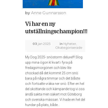
by
Anne Gunnarsson
Vi har en ny
utställningschampion!!!
03
jan 2025
in
Nyheter
,
Okategoriserade
My Dog 2025- snöstorm deluxe!!! Slog
upp mina ögon kl kvart i fyra på
fredagsmorgonen och blev lite
chockad då det kommit 25 cm snö
bara på några timmar och det blåste
och fortsatte vräka ner snö. Efter en hel
del skottande och kämpande tog vi oss
ändå sakta men säkert mot Göteborg
och svenska mässan. Vi hade en hel del
hundar på plats, både...