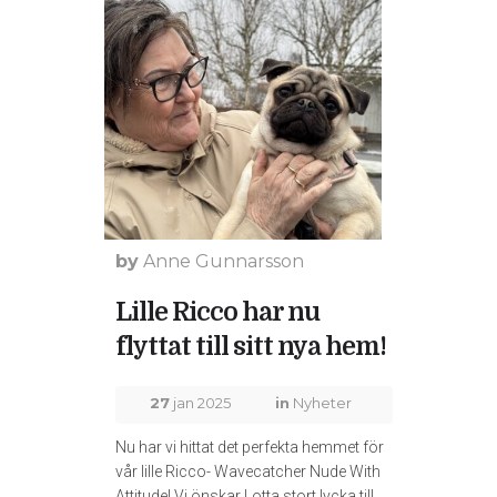
by
Anne Gunnarsson
Lille Ricco har nu
flyttat till sitt nya hem!
27
jan 2025
in
Nyheter
Nu har vi hittat det perfekta hemmet för
vår lille Ricco- Wavecatcher Nude With
Attitude! Vi önskar Lotta stort lycka till