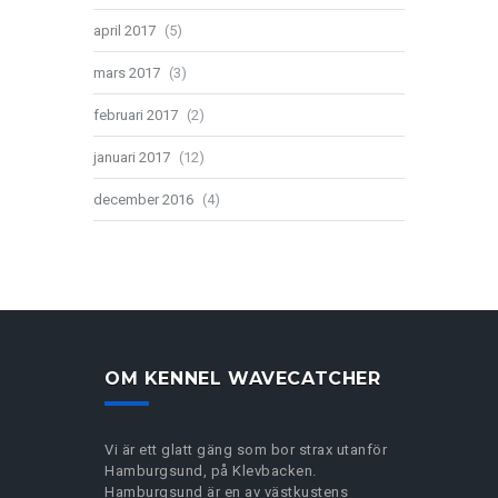
april 2017
(5)
mars 2017
(3)
februari 2017
(2)
januari 2017
(12)
december 2016
(4)
OM KENNEL WAVECATCHER
Vi är ett glatt gäng som bor strax utanför
Hamburgsund, på Klevbacken.
Hamburgsund är en av västkustens