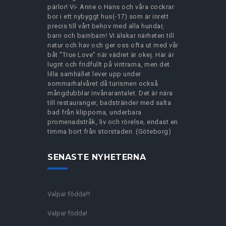
pärlor! Vi- Anne o Hans och våra cockrar
bor i ett nybyggt hus(-17) som är inrett
precis till vårt behov med alla hundar,
barn och barnbarn! Vi älskar närheten till
natur och hav och ger oss ofta ut med vår
båt ”True Love” när vädret är okej. Här är
lugnt och fridfullt på vintrarna, men det
lilla samhället lever upp under
sommarhalvåret då turismen också
mångdubblar invånarantalet. Det är nära
till restauranger, badstränder med salta
bad från klipporna, underbara
promenadstråk, liv och rörelse, endast en
timma bort från storstaden. (Göteborg)
SENASTE NYHETERNA
Valpar födda!!!
Valpar födda!