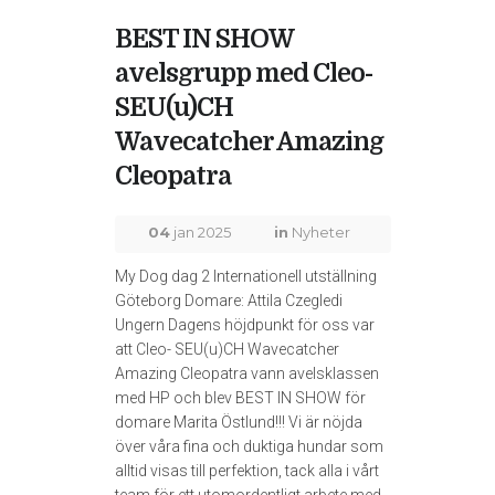
BEST IN SHOW
avelsgrupp med Cleo-
SEU(u)CH
Wavecatcher Amazing
Cleopatra
04
jan 2025
in
Nyheter
My Dog dag 2 Internationell utställning
Göteborg Domare: Attila Czegledi
Ungern Dagens höjdpunkt för oss var
att Cleo- SEU(u)CH Wavecatcher
Amazing Cleopatra vann avelsklassen
med HP och blev BEST IN SHOW för
domare Marita Östlund!!! Vi är nöjda
över våra fina och duktiga hundar som
alltid visas till perfektion, tack alla i vårt
team för ett utomordentligt arbete med