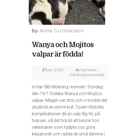
by
Anne Gunnarsson
Wanya och Mojitos
valpar är födda!
21
jan 2025
in
Nyheter
,
Okategoriserade
Vi har fått tillökning i kenneln. Söndag
den 19/1 föddes Wanya och Mojitos
valpar. Magen var stor och vi trodde det
skulle bli en större kull. Tyvärr tillstötte
komplikationer då en valp låg fel, på
tvärsen, så det fick bli ett besök hos
veterinären som hjälpte oss göra
kejsarsnitt och rädda de små därinne i