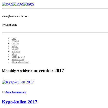
anne@wavecatcher.se
070-6886687
Hem
Nyheter
Om oss
Valpar
Cocker
Pälsvård
Mops
Smått & Gott
Kontakta oss
(Gamla hemsidan)
november 2017
Monthly Archives:
by
Anne Gunnarsson
Kygo-kullen 2017