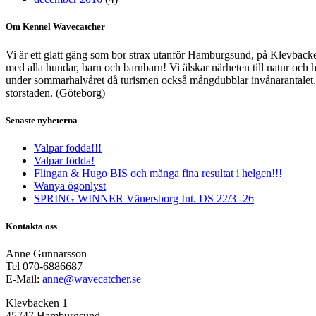
Om Kennel Wavecatcher
Vi är ett glatt gäng som bor strax utanför Hamburgsund, på Klevbacken
med alla hundar, barn och barnbarn! Vi älskar närheten till natur och h
under sommarhalvåret då turismen också mångdubblar invånarantalet. De
storstaden. (Göteborg)
Senaste nyheterna
Valpar födda!!!
Valpar födda!
Flingan & Hugo BIS och många fina resultat i helgen!!!
Wanya ögonlyst
SPRING WINNER Vänersborg Int. DS 22/3 -26
Kontakta oss
Anne Gunnarsson
Tel 070-6886687
E-Mail:
anne@wavecatcher.se
Klevbacken 1
45747 Hamburgsund