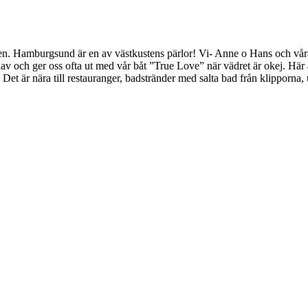
. Hamburgsund är en av västkustens pärlor! Vi- Anne o Hans och våra co
av och ger oss ofta ut med vår båt ”True Love” när vädret är okej. Här är
t är nära till restauranger, badstränder med salta bad från klipporna, 