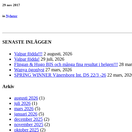
29
nov 2017
in
Nyheter
SENASTE INLÄGGEN
Valpar födda!!!
2 augusti, 2026
Valpar födda!
29 juli, 2026
Flingan & Hugo BIS och många fina resultat i helgen!!!
28 mar
Wanya ögonlyst
27 mars, 2026
SPRING WINNER Vänersborg Int. DS 22/3 -26
22 mars, 202
Arkiv
augusti 2026
(1)
juli 2026
(1)
mars 2026
(5)
januari 2026
(5)
december 2025
(2)
november 2025
(2)
oktober 2025
(2)