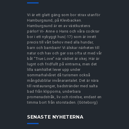
Vi är ett glatt gäng som bor strax utanför
Hamburgsund, på Klevbacken.
Hamburgsund är en av västkustens
pärlor! Vi- Anne o Hans och våra cockrar
bor i ett nybyggt hus(-17) som är inrett
precis till vårt behov med alla hundar,
barn och barnbarn! Vi älskar närheten till
natur och hav och ger oss ofta ut med vår
båt ”True Love” när vädret är okej. Här är
lugnt och fridfullt på vintrarna, men det
lilla samhället lever upp under
sommarhalvåret då turismen också
mångdubblar invånarantalet. Det är nära
till restauranger, badstränder med salta
bad från klipporna, underbara
promenadstråk, liv och rörelse, endast en
timma bort från storstaden. (Göteborg)
SENASTE NYHETERNA