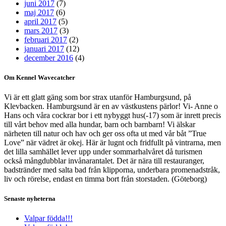
juni 2017
(7)
maj 2017
(6)
april 2017
(5)
mars 2017
(3)
februari 2017
(2)
januari 2017
(12)
december 2016
(4)
Om Kennel Wavecatcher
Vi är ett glatt gäng som bor strax utanför Hamburgsund, på
Klevbacken. Hamburgsund är en av västkustens pärlor! Vi- Anne o
Hans och våra cockrar bor i ett nybyggt hus(-17) som är inrett precis
till vårt behov med alla hundar, barn och barnbarn! Vi älskar
närheten till natur och hav och ger oss ofta ut med vår båt ”True
Love” när vädret är okej. Här är lugnt och fridfullt på vintrarna, men
det lilla samhället lever upp under sommarhalvåret då turismen
också mångdubblar invånarantalet. Det är nära till restauranger,
badstränder med salta bad från klipporna, underbara promenadstråk,
liv och rörelse, endast en timma bort från storstaden. (Göteborg)
Senaste nyheterna
Valpar födda!!!