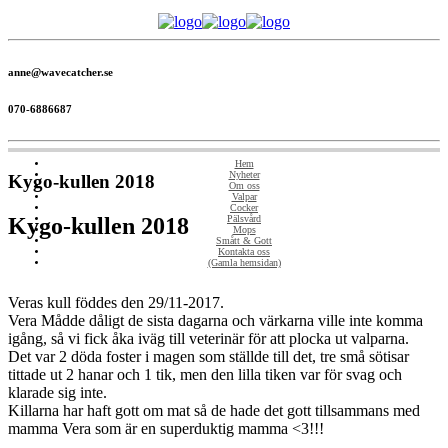
anne@wavecatcher.se
070-6886687
Hem
Nyheter
Kygo-kullen 2018
Om oss
Valpar
Cocker
Kygo-kullen 2018
Pälsvård
Mops
Smått & Gott
Kontakta oss
(Gamla hemsidan)
Veras kull föddes den 29/11-2017.
Vera Mådde dåligt de sista dagarna och värkarna ville inte komma
igång, så vi fick åka iväg till veterinär för att plocka ut valparna.
Det var 2 döda foster i magen som ställde till det, tre små sötisar
tittade ut 2 hanar och 1 tik, men den lilla tiken var för svag och
klarade sig inte.
Killarna har haft gott om mat så de hade det gott tillsammans med
mamma Vera som är en superduktig mamma <3!!!