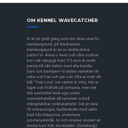
OM KENNEL WAVECATCHER
Vi är ett glatt gäng som bor strax utanför
Hamburgsund, på Klevbacken.
Hamburgsund är en av västkustens
pärlor! Vi- Anne o Hans och våra cockrar
bor i ett nybyggt hus(-17) som är inrett
precis till vårt behov med alla hundar,
barn och barnbarn! Vi älskar närheten till
natur och hav och ger oss ofta ut med vår
båt ”True Love” när vädret är okej. Här är
lugnt och fridfullt på vintrarna, men det
lilla samhället lever upp under
sommarhalvåret då turismen också
mångdubblar invånarantalet. Det är nära
till restauranger, badstränder med salta
bad från klipporna, underbara
promenadstråk, liv och rörelse, endast en
timma bort från storstaden. (Göteborg)