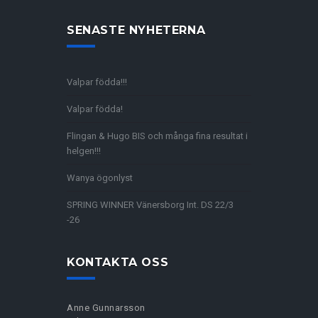
SENASTE NYHETERNA
Valpar födda!!!
Valpar födda!
Flingan & Hugo BIS och många fina resultat i
helgen!!!
Wanya ögonlyst
SPRING WINNER Vänersborg Int. DS 22/3
-26
KONTAKTA OSS
Anne Gunnarsson