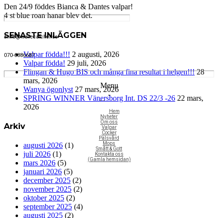
Den 24/9 föddes Bianca & Dantes valpar!
4 st blue roan hanar blev det.
SENASTE INLÄGGEN
anne@wavecatcher.se
Valpar födda!!!
2 augusti, 2026
070-6886687
Valpar födda!
29 juli, 2026
Flingan & Hugo BIS och många fina resultat i helgen!!!
28
mars, 2026
Menu
Wanya ögonlyst
27 mars, 2026
-
SPRING WINNER Vänersborg Int. DS 22/3 -26
22 mars,
Navigation
2026
Hem
Nyheter
Om oss
Arkiv
Valpar
Cocker
Pälsvård
Mops
augusti 2026
(1)
Smått & Gott
juli 2026
(1)
Kontakta oss
(Gamla hemsidan)
mars 2026
(5)
januari 2026
(5)
december 2025
(2)
november 2025
(2)
oktober 2025
(2)
september 2025
(4)
augusti 2025
(2)