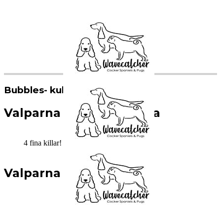
Bubbles- kullen 2021
Valparna 2 veckor gamla
4 fina killar!
Valparna 1 vecka