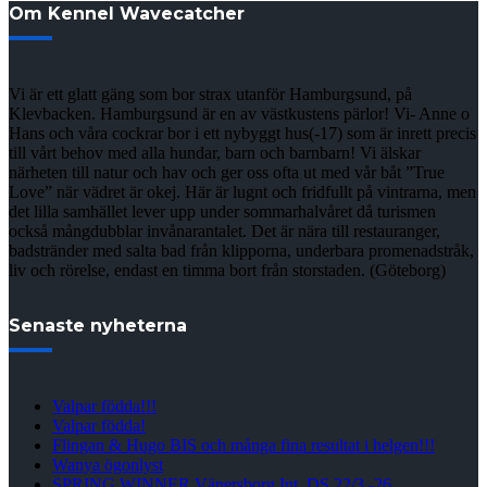
Om Kennel Wavecatcher
Vi är ett glatt gäng som bor strax utanför Hamburgsund, på
Klevbacken. Hamburgsund är en av västkustens pärlor! Vi- Anne o
Hans och våra cockrar bor i ett nybyggt hus(-17) som är inrett precis
till vårt behov med alla hundar, barn och barnbarn! Vi älskar
närheten till natur och hav och ger oss ofta ut med vår båt ”True
Love” när vädret är okej. Här är lugnt och fridfullt på vintrarna, men
det lilla samhället lever upp under sommarhalvåret då turismen
också mångdubblar invånarantalet. Det är nära till restauranger,
badstränder med salta bad från klipporna, underbara promenadstråk,
liv och rörelse, endast en timma bort från storstaden. (Göteborg)
Senaste nyheterna
Valpar födda!!!
Valpar födda!
Flingan & Hugo BIS och många fina resultat i helgen!!!
Wanya ögonlyst
SPRING WINNER Vänersborg Int. DS 22/3 -26