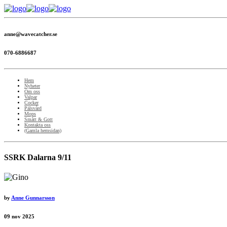
anne@wavecatcher.se
070-6886687
Hem
Nyheter
Om oss
Valpar
Cocker
Pälsvård
Mops
Smått & Gott
Kontakta oss
(Gamla hemsidan)
SSRK Dalarna 9/11
by
Anne Gunnarsson
09
nov 2025