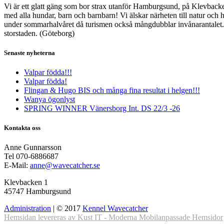
Vi är ett glatt gäng som bor strax utanför Hamburgsund, på Klevbacken
med alla hundar, barn och barnbarn! Vi älskar närheten till natur och h
under sommarhalvåret då turismen också mångdubblar invånarantalet. De
storstaden. (Göteborg)
Senaste nyheterna
Valpar födda!!!
Valpar födda!
Flingan & Hugo BIS och många fina resultat i helgen!!!
Wanya ögonlyst
SPRING WINNER Vänersborg Int. DS 22/3 -26
Kontakta oss
Anne Gunnarsson
Tel 070-6886687
E-Mail:
anne@wavecatcher.se
Klevbacken 1
45747 Hamburgsund
Administration
| © 2017
Kennel Wavecatcher
Hemsidan levereras av Kust IT - Moderna Mobilanpassade Hemsidor