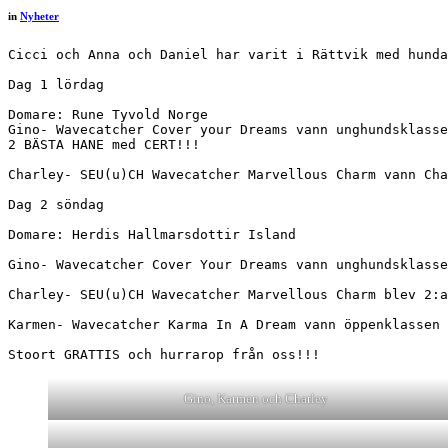
in
Nyheter
Cicci och Anna och Daniel har varit i Rättvik med hunda
Dag 1 lördag

Domare: Rune Tyvold Norge

Gino- Wavecatcher Cover your Dreams vann unghundsklasse
2 BÄSTA HANE med CERT!!!

Charley- SEU(u)CH Wavecatcher Marvellous Charm vann Cha
Dag 2 söndag

Domare: Herdis Hallmarsdottir Island

Gino- Wavecatcher Cover Your Dreams vann unghundsklasse
Charley- SEU(u)CH Wavecatcher Marvellous Charm blev 2:a
Karmen- Wavecatcher Karma In A Dream vann öppenklassen 
Stoort GRATTIS och hurrarop från oss!!!
Gino, Karmen och Charley