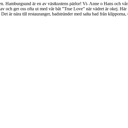
. Hamburgsund är en av västkustens pärlor! Vi- Anne o Hans och våra co
av och ger oss ofta ut med vår båt ”True Love” när vädret är okej. Här är
t är nära till restauranger, badstränder med salta bad från klipporna, 