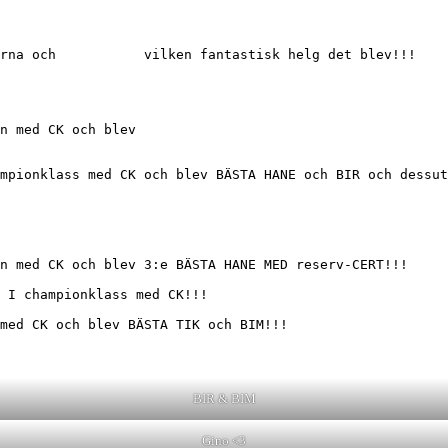
rna och           vilken fantastisk helg det blev!!!

n med CK och blev

mpionklass med CK och blev BÄSTA HANE och BIR och dessut
n med CK och blev 3:e BÄSTA HANE MED reserv-CERT!!!

 I championklass med CK!!!

med CK och blev BÄSTA TIK och BIM!!!

BIR & BIM
Gino <3