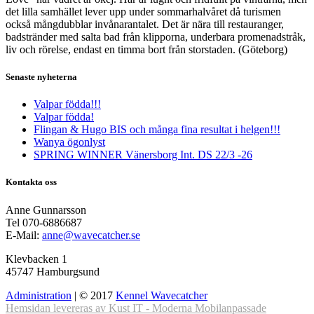
det lilla samhället lever upp under sommarhalvåret då turismen
också mångdubblar invånarantalet. Det är nära till restauranger,
badstränder med salta bad från klipporna, underbara promenadstråk,
liv och rörelse, endast en timma bort från storstaden. (Göteborg)
Senaste nyheterna
Valpar födda!!!
Valpar födda!
Flingan & Hugo BIS och många fina resultat i helgen!!!
Wanya ögonlyst
SPRING WINNER Vänersborg Int. DS 22/3 -26
Kontakta oss
Anne Gunnarsson
Tel 070-6886687
E-Mail:
anne@wavecatcher.se
Klevbacken 1
45747 Hamburgsund
Administration
| © 2017
Kennel Wavecatcher
Hemsidan levereras av Kust IT - Moderna Mobilanpassade