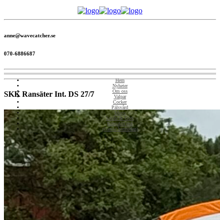
anne@wavecatcher.se
070-6886687
Hem
Nyheter
Om oss
SKK Ransäter Int. DS 27/7
Valpar
Cocker
Pälsvård
Mops
Smått & Gott
Kontakta oss
(Gamla hemsidan)