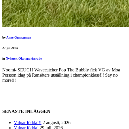
by
Anne Gunnarsson
27
jul 2025
in
Nyheter
,
Okategoriserade
Noomi- SEUCH Wavecatcher Pop The Bubbly fick VG av Moa
Persson idag på Ransäters utställning i championklass!!! Say no
more!!!
SENASTE INLÄGGEN
Valpar födda!!!
2 augusti, 2026
Valpar födda!
29 juli, 2026