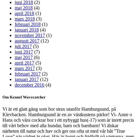
juni 2018
(2)
maj 2018
(4)
april 2018
(1)
mars 2018
(3)
februari 2018
(1)
januari 2018
(4)
november 2017
(1)
augusti 2017
(12)
juli 2017
(5)
juni 2017
(7)
maj 2017
(6)
april 2017
(5)
mars 2017
(3)
februari 2017
(2)
januari 2017
(12)
december 2016
(4)
Om Kennel Wavecatcher
Vi är ett glatt gäng som bor strax utanför Hamburgsund, på
Klevbacken. Hamburgsund är en av västkustens pärlor! Vi- Anne o
Hans och våra cockrar bor i ett nybyggt hus(-17) som är inrett precis
till vårt behov med alla hundar, barn och barnbarn! Vi älskar
närheten till natur och hav och ger oss ofta ut med vår båt ”True
Love” när vädret är okej. Här är lugnt och fridfullt på vintrarna, men