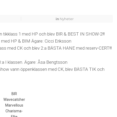
in
Nyheter
n tikklass 1 med HP och blev BIR & BEST IN SHOW-2!!!
 med HP & BIM Ägare: Cicci Eriksson
klass med CK och blev 2:a BÄSTA HANE med reserv-CERT!!!
:a I klassen. Ägare: Åsa Bengtsson
Show vann öppenklassen med CK, blev BÄSTA TIK och
BIR
Wavecatcher
Marvellous
Charisma-
Ellie