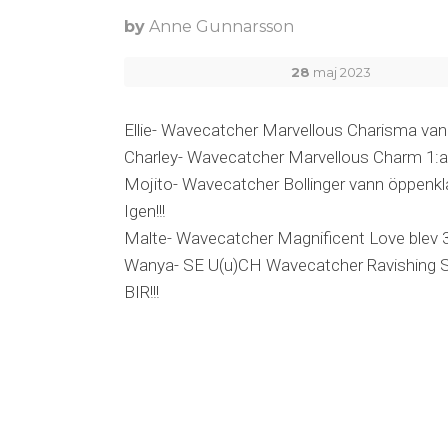
by
Anne Gunnarsson
28
maj 2023
Ellie- Wavecatcher Marvellous Charisma van
Charley- Wavecatcher Marvellous Charm 1:a
Mojito- Wavecatcher Bollinger vann öppen
Igen!!!
Malte- Wavecatcher Magnificent Love blev 3
Wanya- SE U(u)CH Wavecatcher Ravishing 
BIR!!!