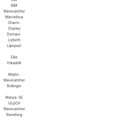
BIM
Wavecatcher
Marvellous
Charm-
Charley
Domare:
Lizbeth
Liljeqvist
Ellie
frikadelli
Mojito-
Wavecatcher
Bollinger
Wanya- SE
U(u)CH
Wavecatcher
Ravishing