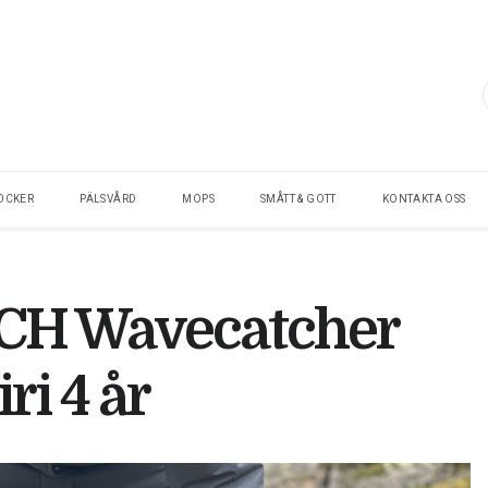
OCKER
PÄLSVÅRD
MOPS
SMÅTT & GOTT
KONTAKTA OSS
)CH Wavecatcher
ri 4 år