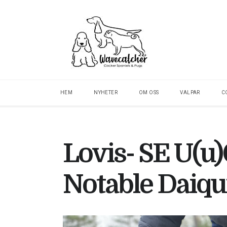
HEM
NYHETER
OM OSS
VALPAR
C
Lovis- SE U(u
Notable Daiqui