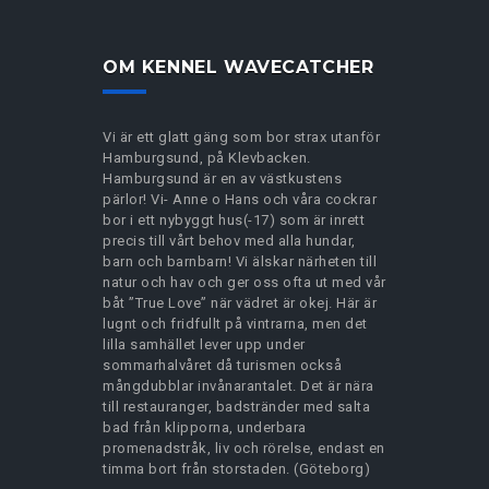
OM KENNEL WAVECATCHER
Vi är ett glatt gäng som bor strax utanför
Hamburgsund, på Klevbacken.
Hamburgsund är en av västkustens
pärlor! Vi- Anne o Hans och våra cockrar
bor i ett nybyggt hus(-17) som är inrett
precis till vårt behov med alla hundar,
barn och barnbarn! Vi älskar närheten till
natur och hav och ger oss ofta ut med vår
båt ”True Love” när vädret är okej. Här är
lugnt och fridfullt på vintrarna, men det
lilla samhället lever upp under
sommarhalvåret då turismen också
mångdubblar invånarantalet. Det är nära
till restauranger, badstränder med salta
bad från klipporna, underbara
promenadstråk, liv och rörelse, endast en
timma bort från storstaden. (Göteborg)