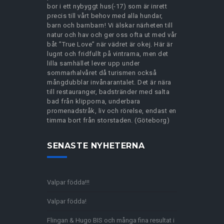
bor i ett nybyggt hus(-17) som är inrett
precis till vårt behov med alla hundar,
barn och barnbarn! Vi älskar närheten till
natur och hav och ger oss ofta ut med vår
båt ”True Love” när vädret är okej. Här är
lugnt och fridfullt på vintrarna, men det
lilla samhället lever upp under
sommarhalvåret då turismen också
mångdubblar invånarantalet. Det är nära
till restauranger, badstränder med salta
bad från klipporna, underbara
promenadstråk, liv och rörelse, endast en
timma bort från storstaden. (Göteborg)
SENASTE NYHETERNA
Valpar födda!!!
Valpar födda!
Flingan & Hugo BIS och många fina resultat i