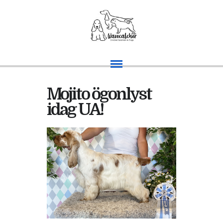
Mojito ögonlyst
idag UA!