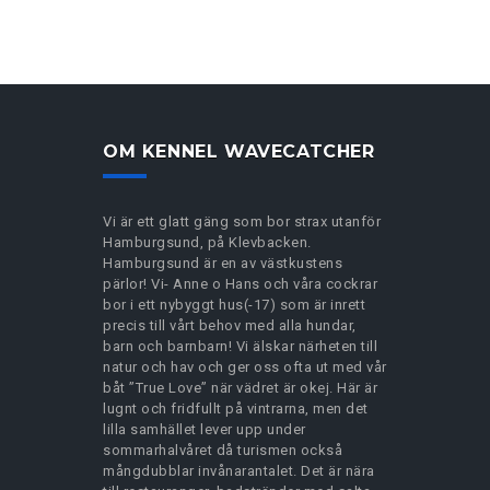
OM KENNEL WAVECATCHER
Vi är ett glatt gäng som bor strax utanför
Hamburgsund, på Klevbacken.
Hamburgsund är en av västkustens
pärlor! Vi- Anne o Hans och våra cockrar
bor i ett nybyggt hus(-17) som är inrett
precis till vårt behov med alla hundar,
barn och barnbarn! Vi älskar närheten till
natur och hav och ger oss ofta ut med vår
båt ”True Love” när vädret är okej. Här är
lugnt och fridfullt på vintrarna, men det
lilla samhället lever upp under
sommarhalvåret då turismen också
mångdubblar invånarantalet. Det är nära