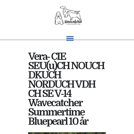
Vera- CIE
SEU(u)CH NOUCH
DKUCH
NORDUCH VDH
CH SE V-14
Wavecatcher
Summertime
Bluepearl 10 år