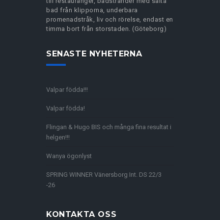
till restauranger, badstränder med salta
bad från klipporna, underbara
promenadstråk, liv och rörelse, endast en
timma bort från storstaden. (Göteborg)
SENASTE NYHETERNA
Valpar födda!!!
Valpar födda!
Flingan & Hugo BIS och många fina resultat i
helgen!!!
Wanya ögonlyst
SPRING WINNER Vänersborg Int. DS 22/3
-26
KONTAKTA OSS