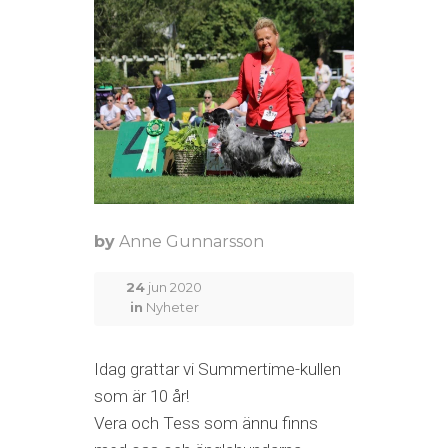
by
Anne Gunnarsson
24
jun 2020
in
Nyheter
Idag grattar vi Summertime-kullen
som är 10 år!
Vera och Tess som ännu finns