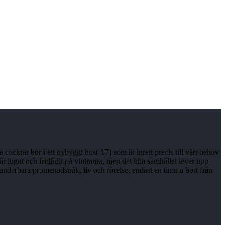
ckrar bor i ett nybyggt hus(-17) som är inrett precis till vårt behov
 lugnt och fridfullt på vintrarna, men det lilla samhället lever upp
underbara promenadstråk, liv och rörelse, endast en timma bort från