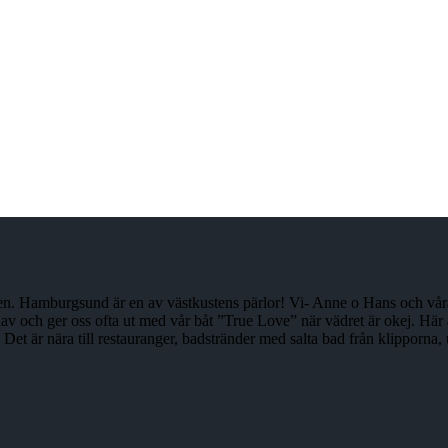
. Hamburgsund är en av västkustens pärlor! Vi- Anne o Hans och våra co
av och ger oss ofta ut med vår båt ”True Love” när vädret är okej. Här är
t är nära till restauranger, badstränder med salta bad från klipporna, 