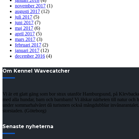
januari 2018
(4)
november 2017
(1)
augusti 2017
(12)
juli 2017
(5)
juni 2017
(7)
maj 2017
(6)
april 2017
(5)
mars 2017
(3)
februari 2017
(2)
januari 2017
(12)
december 2016
(4)
Om Kennel Wavecatcher
Vi är ett glatt gäng som bor strax utanför Hamburgsund, på Klevbacken
med alla hundar, barn och barnbarn! Vi älskar närheten till natur och h
under sommarhalvåret då turismen också mångdubblar invånarantalet. De
storstaden. (Göteborg)
Senaste nyheterna