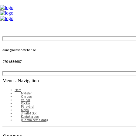
anne@wavecatcher.se
070-6886687
Menu -
Navigation
Hem
Nyheter
Om oss
Valpar
Cocker
Pälsvård
Mops
Smått & Gott
Kontakta oss
(Gamla hemsidan)