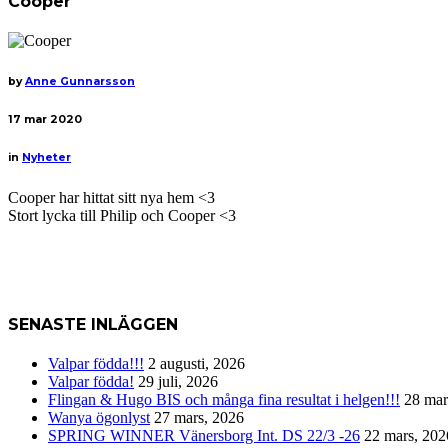
Cooper
by
Anne Gunnarsson
17
mar 2020
in
Nyheter
Cooper har hittat sitt nya hem <3
Stort lycka till Philip och Cooper <3
SENASTE INLÄGGEN
Valpar födda!!!
2 augusti, 2026
Valpar födda!
29 juli, 2026
Flingan & Hugo BIS och många fina resultat i helgen!!!
28 mar
Wanya ögonlyst
27 mars, 2026
SPRING WINNER Vänersborg Int. DS 22/3 -26
22 mars, 202