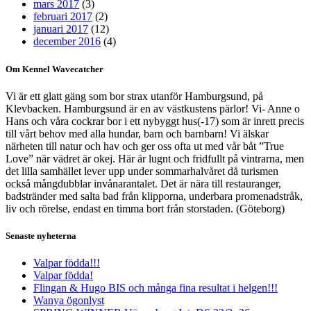
mars 2017
(3)
februari 2017
(2)
januari 2017
(12)
december 2016
(4)
Om Kennel Wavecatcher
Vi är ett glatt gäng som bor strax utanför Hamburgsund, på
Klevbacken. Hamburgsund är en av västkustens pärlor! Vi- Anne o
Hans och våra cockrar bor i ett nybyggt hus(-17) som är inrett precis
till vårt behov med alla hundar, barn och barnbarn! Vi älskar
närheten till natur och hav och ger oss ofta ut med vår båt ”True
Love” när vädret är okej. Här är lugnt och fridfullt på vintrarna, men
det lilla samhället lever upp under sommarhalvåret då turismen
också mångdubblar invånarantalet. Det är nära till restauranger,
badstränder med salta bad från klipporna, underbara promenadstråk,
liv och rörelse, endast en timma bort från storstaden. (Göteborg)
Senaste nyheterna
Valpar födda!!!
Valpar födda!
Flingan & Hugo BIS och många fina resultat i helgen!!!
Wanya ögonlyst