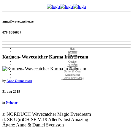
anne@wavecatcher.se
070-6886687
Hem
Nyheter
Om oss
Karmen- Wavecatcher Karma In A Dream
Valpar
Cocker
Pälsvård
Mops
Smått & Gott
Kontakta oss
(Gamla hemsidan)
by
Anne Gunnarsson
31
aug 2019
in
Nyheter
s: NORDUCH Wavecatcher Magic Everdream
d: SE U(u)CH SE V-19 Allert’s Just Amazing
Ägare: Anna & Daniel Svensson