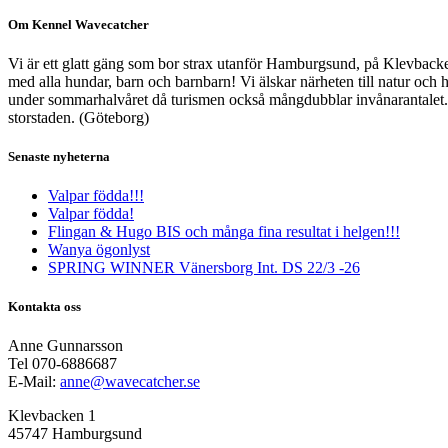
Om Kennel Wavecatcher
Vi är ett glatt gäng som bor strax utanför Hamburgsund, på Klevbacken
med alla hundar, barn och barnbarn! Vi älskar närheten till natur och h
under sommarhalvåret då turismen också mångdubblar invånarantalet. De
storstaden. (Göteborg)
Senaste nyheterna
Valpar födda!!!
Valpar födda!
Flingan & Hugo BIS och många fina resultat i helgen!!!
Wanya ögonlyst
SPRING WINNER Vänersborg Int. DS 22/3 -26
Kontakta oss
Anne Gunnarsson
Tel 070-6886687
E-Mail:
anne@wavecatcher.se
Klevbacken 1
45747 Hamburgsund