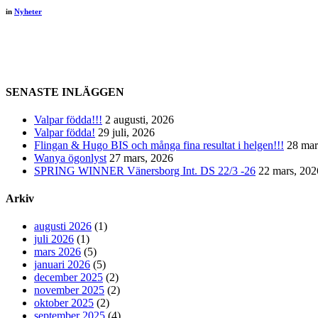
in
Nyheter
SENASTE INLÄGGEN
Valpar födda!!!
2 augusti, 2026
Valpar födda!
29 juli, 2026
Flingan & Hugo BIS och många fina resultat i helgen!!!
28 mar
Wanya ögonlyst
27 mars, 2026
SPRING WINNER Vänersborg Int. DS 22/3 -26
22 mars, 202
Arkiv
augusti 2026
(1)
juli 2026
(1)
mars 2026
(5)
januari 2026
(5)
december 2025
(2)
november 2025
(2)
oktober 2025
(2)
september 2025
(4)