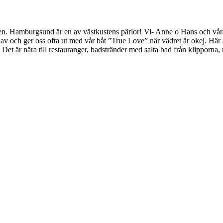
. Hamburgsund är en av västkustens pärlor! Vi- Anne o Hans och våra co
av och ger oss ofta ut med vår båt ”True Love” när vädret är okej. Här är
t är nära till restauranger, badstränder med salta bad från klipporna, 