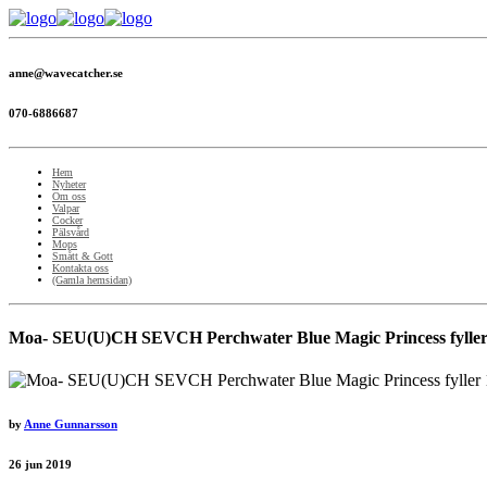
anne@wavecatcher.se
070-6886687
Hem
Nyheter
Om oss
Valpar
Cocker
Pälsvård
Mops
Smått & Gott
Kontakta oss
(Gamla hemsidan)
Moa- SEU(U)CH SEVCH Perchwater Blue Magic Princess fyller 1
by
Anne Gunnarsson
26
jun 2019