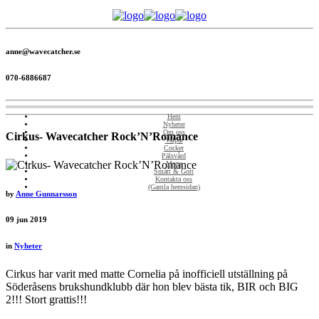
anne@wavecatcher.se
070-6886687
Hem
Nyheter
Om oss
Cirkus- Wavecatcher Rock’N’Romance
Valpar
Cocker
Pälsvård
Mops
Smått & Gott
Kontakta oss
(Gamla hemsidan)
by
Anne Gunnarsson
09
jun 2019
in
Nyheter
Cirkus har varit med matte Cornelia på inofficiell utställning på
Söderåsens brukshundklubb där hon blev bästa tik, BIR och BIG
2!!! Stort grattis!!!