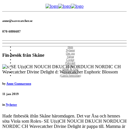
anne@wavecatcher.se
070-6886687
Hem
Nyheter
Om oss
Fin-besök från Skåne
Valpar
Cocker
Pälsvård
Mops
Smått & Gott
Kontakta oss
(Gamla hemsidan)
by
Anne Gunnarsson
11
jan 2019
in
Nyheter
Hade finbesök ifrån Skåne häromdagen. Det var Åsa och hennes
söta Viola som Rolex- SE U(u)CH NOUCH DKUCH NORDUCH
NORDIC CH Wavecatcher Divine Delight är pappa till. Mamma är