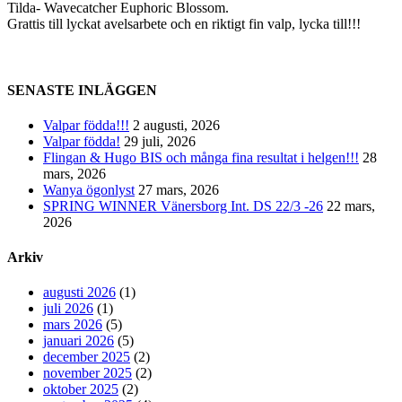
Tilda- Wavecatcher Euphoric Blossom.
Grattis till lyckat avelsarbete och en riktigt fin valp, lycka till!!!
SENASTE INLÄGGEN
Valpar födda!!!
2 augusti, 2026
Valpar födda!
29 juli, 2026
Flingan & Hugo BIS och många fina resultat i helgen!!!
28
mars, 2026
Wanya ögonlyst
27 mars, 2026
SPRING WINNER Vänersborg Int. DS 22/3 -26
22 mars,
2026
Arkiv
augusti 2026
(1)
juli 2026
(1)
mars 2026
(5)
januari 2026
(5)
december 2025
(2)
november 2025
(2)
oktober 2025
(2)