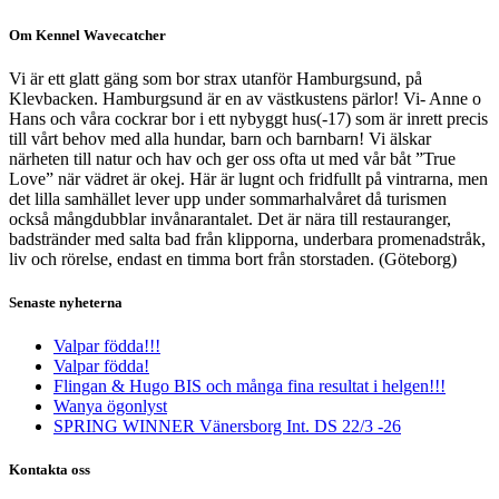
Om Kennel Wavecatcher
Vi är ett glatt gäng som bor strax utanför Hamburgsund, på
Klevbacken. Hamburgsund är en av västkustens pärlor! Vi- Anne o
Hans och våra cockrar bor i ett nybyggt hus(-17) som är inrett precis
till vårt behov med alla hundar, barn och barnbarn! Vi älskar
närheten till natur och hav och ger oss ofta ut med vår båt ”True
Love” när vädret är okej. Här är lugnt och fridfullt på vintrarna, men
det lilla samhället lever upp under sommarhalvåret då turismen
också mångdubblar invånarantalet. Det är nära till restauranger,
badstränder med salta bad från klipporna, underbara promenadstråk,
liv och rörelse, endast en timma bort från storstaden. (Göteborg)
Senaste nyheterna
Valpar födda!!!
Valpar födda!
Flingan & Hugo BIS och många fina resultat i helgen!!!
Wanya ögonlyst
SPRING WINNER Vänersborg Int. DS 22/3 -26
Kontakta oss