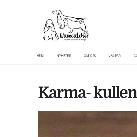
HEM
NYHETER
OM OSS
VALPAR
C
Karma- kullen