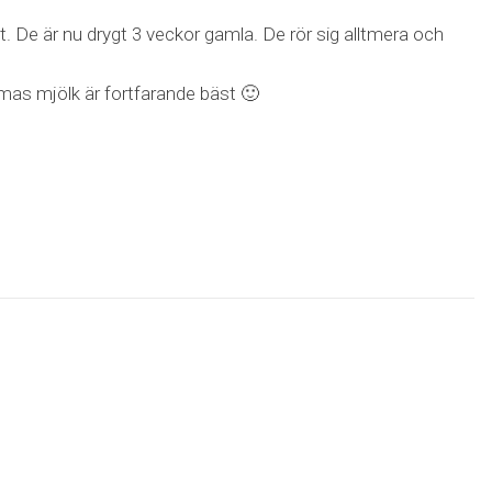
t. De är nu drygt 3 veckor gamla. De rör sig alltmera och
mas mjölk är fortfarande bäst 🙂