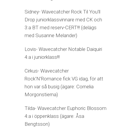
Sidney- Wavecatcher Rock Til You’ll
Drop juniorklassvinnare med CK och
3:a BT med reserv-CERT!!! (delägs
med Susanne Melander)
Lovis- Wavecatcher Notable Daiquiri
4:a i juniorklass!!!
Cirkus- Wavecatcher
Rock’N’Romance fick VG idag, för att
hon var så busig (ägare: Cornelia
Morgonstierna)
Tilda- Wavecatcher Euphoric Blossom
4:a i öppenklass (ägare: Åsa
Bengtsson)