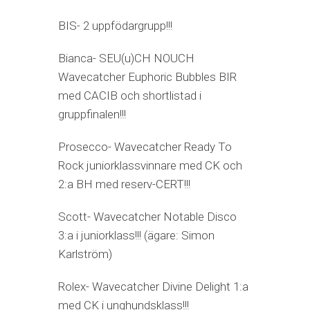
BIS- 2 uppfödargrupp!!!
Bianca- SEU(u)CH NOUCH
Wavecatcher Euphoric Bubbles BIR
med CACIB och shortlistad i
gruppfinalen!!!
Prosecco- Wavecatcher Ready To
Rock juniorklassvinnare med CK och
2:a BH med reserv-CERT!!!
Scott- Wavecatcher Notable Disco
3:a i juniorklass!!! (ägare: Simon
Karlström)
Rolex- Wavecatcher Divine Delight 1:a
med CK i unghundsklass!!!