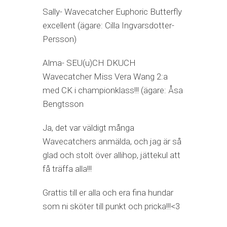
Sally- Wavecatcher Euphoric Butterfly
excellent (ägare: Cilla Ingvarsdotter-
Persson)
Alma- SEU(u)CH DKUCH
Wavecatcher Miss Vera Wang 2:a
med CK i championklass!!! (ägare: Åsa
Bengtsson
Ja, det var väldigt många
Wavecatchers anmälda, och jag är så
glad och stolt över allihop, jättekul att
få träffa alla!!!
Grattis till er alla och era fina hundar
som ni sköter till punkt och pricka!!!<3