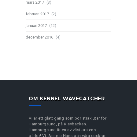
mars 2017
(3)
februari 2017
(2)
januari 2017
(12)
december 2016
(4)
OM KENNEL WAVECATCHER
Vi är ett glatt gäng som bor strax utanför
Hamburgsund, på Klevbacken.
Hamburgsund är en av västkustens
pärlor! Vi- Anne o Hans och våra cockrar