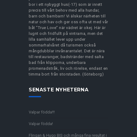
bor i ett nybyggt hus(-17) som är inrett
precis till vårt behov med alla hundar,
barn och barnbarn! Vi älskar närheten till
natur och hav och ger oss ofta ut med vår
båt ”True Love” när vädret är okej. Här är
lugnt och fridfullt på vintrarna, men det
lilla samhället lever upp under
sommarhalvåret då turismen också
mångdubblar invånarantalet. Det är nära
till restauranger, badstränder med salta
bad från klipporna, underbara
promenadstråk, liv och rörelse, endast en
timma bort från storstaden. (Göteborg)
SENASTE NYHETERNA
Valpar födda!!!
Valpar födda!
Flingan & Hugo BIS och många fina resultat i