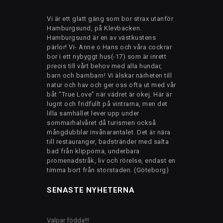
Vi är ett glatt gäng som bor strax utanför
Hamburgsund, på Klevbacken.
Hamburgsund är en av västkustens
pärlor! Vi- Anne o Hans och våra cockrar
bor i ett nybyggt hus(-17) som är inrett
precis till vårt behov med alla hundar,
barn och barnbarn! Vi älskar närheten till
natur och hav och ger oss ofta ut med vår
båt ”True Love” när vädret är okej. Här är
lugnt och fridfullt på vintrarna, men det
lilla samhället lever upp under
sommarhalvåret då turismen också
mångdubblar invånarantalet. Det är nära
till restauranger, badstränder med salta
bad från klipporna, underbara
promenadstråk, liv och rörelse, endast en
timma bort från storstaden. (Göteborg)
SENASTE NYHETERNA
Valpar födda!!!