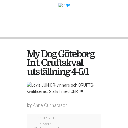
My Dog Göteborg
Int. Cruftskval.
utställning 4-5/1
by
Anne Gunnarsson
05
jan 2018
in
Nyheter
,