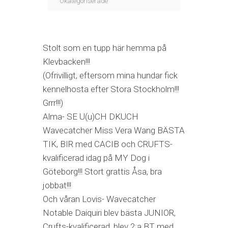
Okategoriserade
Stolt som en tupp här hemma på
Klevbacken!!!
(Ofrivilligt, eftersom mina hundar fick
kennelhosta efter Stora Stockholm!!!
Grrr!!!)
Alma- SE U(u)CH DKUCH
Wavecatcher Miss Vera Wang BÄSTA
TIK, BIR med CACIB och CRUFTS-
kvalificerad idag på MY Dog i
Göteborg!!! Stort grattis Åsa, bra
jobbat!!!
Och våran Lovis- Wavecatcher
Notable Daiquiri blev bästa JUNIOR,
Crufts-kvalificerad, blev 2:a BT med