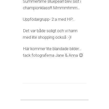
Summertime Bluepearl blev sist i
championklass!!! Mmmmhmm…
Uppfödargrupp- 2:a med HP…
Det var både soligt och vi hann
med lite shopping också :-)!
Här kommer lite blandade bilder…
tack fotograferna Jane & Anna 😉