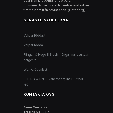
bad från klipporna, underbara
promenadstråk, liv och rörelse, endast en
timma bort från storstaden. (Göteborg)
SENASTE NYHETERNA
Valpar födda!!!
Valpar födda!
Flingan & Hugo BIS och många fina resultat i
helgen!!!
Wanya ögonlyst
SPRING WINNER Vänersborg Int. DS 22/3
-26
KONTAKTA OSS
Anne Gunnarsson
Tel 070-6886687