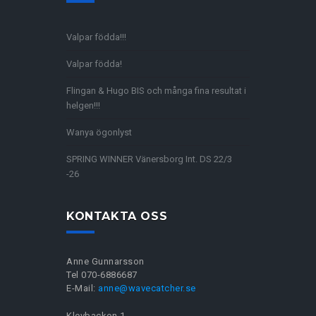
Valpar födda!!!
Valpar födda!
Flingan & Hugo BIS och många fina resultat i
helgen!!!
Wanya ögonlyst
SPRING WINNER Vänersborg Int. DS 22/3
-26
KONTAKTA OSS
Anne Gunnarsson
Tel 070-6886687
E-Mail:
anne@wavecatcher.se
Klevbacken 1