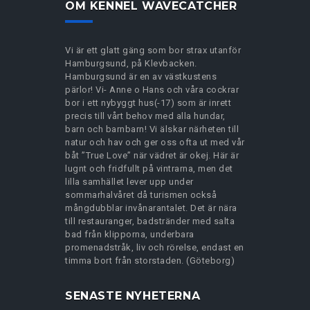
OM KENNEL WAVECATCHER
Vi är ett glatt gäng som bor strax utanför
Hamburgsund, på Klevbacken.
Hamburgsund är en av västkustens
pärlor! Vi- Anne o Hans och våra cockrar
bor i ett nybyggt hus(-17) som är inrett
precis till vårt behov med alla hundar,
barn och barnbarn! Vi älskar närheten till
natur och hav och ger oss ofta ut med vår
båt ”True Love” när vädret är okej. Här är
lugnt och fridfullt på vintrarna, men det
lilla samhället lever upp under
sommarhalvåret då turismen också
mångdubblar invånarantalet. Det är nära
till restauranger, badstränder med salta
bad från klipporna, underbara
promenadstråk, liv och rörelse, endast en
timma bort från storstaden. (Göteborg)
SENASTE NYHETERNA