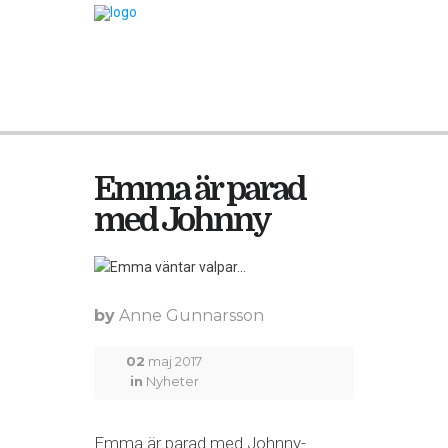
Emma är parad
med Johnny
by
Anne Gunnarsson
02
maj 2017
in
Nyheter
Emma är parad med Johnny-