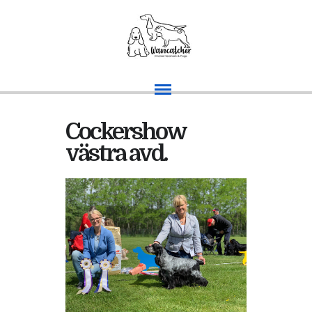
Cockershow
västra avd.