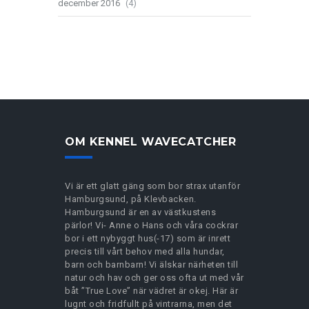
december 2016
(4)
OM KENNEL WAVECATCHER
Vi är ett glatt gäng som bor strax utanför
Hamburgsund, på Klevbacken.
Hamburgsund är en av västkustens
pärlor! Vi- Anne o Hans och våra cockrar
bor i ett nybyggt hus(-17) som är inrett
precis till vårt behov med alla hundar,
barn och barnbarn! Vi älskar närheten till
natur och hav och ger oss ofta ut med vår
båt ”True Love” när vädret är okej. Här är
lugnt och fridfullt på vintrarna, men det