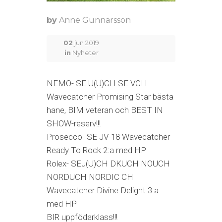
by
Anne Gunnarsson
02
jun 2019
in
Nyheter
NEMO- SE U(U)CH SE VCH
Wavecatcher Promising Star bästa
hane, BIM veteran och BEST IN
SHOW-reserv!!!
Prosecco- SE JV-18 Wavecatcher
Ready To Rock 2:a med HP
Rolex- SEu(U)CH DKUCH NOUCH
NORDUCH NORDIC CH
Wavecatcher Divine Delight 3:a
med HP
BIR uppfödarklass!!!